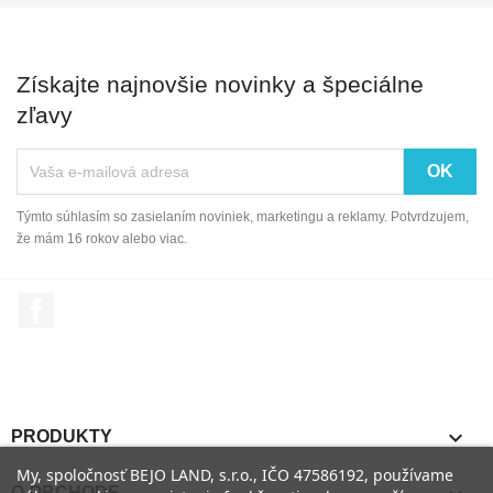
Získajte najnovšie novinky a špeciálne
zľavy
Týmto súhlasím so zasielaním noviniek, marketingu a reklamy. Potvrdzujem,
že mám 16 rokov alebo viac.
Facebook

PRODUKTY
My, spoločnosť BEJO LAND, s.r.o., IČO 47586192, používame
O OBCHODE