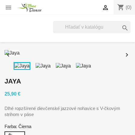
shopping_cart


(0)



JAYA
25,90 €
Dlhé ropzšírené dievčenské jazzové nohavice s V-čkovým
strihom v páse
Farba: Čierna