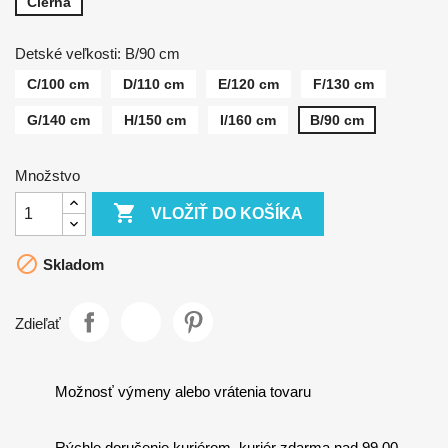
Čierna
Detské veľkosti: B/90 cm
C/100 cm
D/110 cm
E/120 cm
F/130 cm
G/140 cm
H/150 cm
I/160 cm
B/90 cm
Množstvo

VLOŽIŤ DO KOŠÍKA

Skladom
Zdieľať
Možnosť výmeny alebo vrátenia tovaru
Rýchle doručenie kuriérom, kuriér zdarma nad 99,00