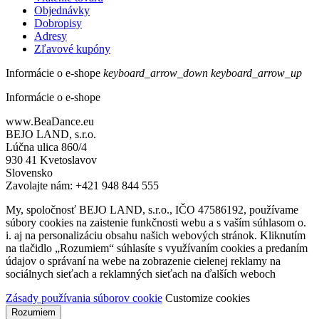
Objednávky
Dobropisy
Adresy
Zľavové kupóny
Informácie o e-shope
keyboard_arrow_down
keyboard_arrow_up
Informácie o e-shope
www.BeaDance.eu
BEJO LAND, s.r.o.
Lúčna ulica 860/4
930 41 Kvetoslavov
Slovensko
Zavolajte nám:
+421 948 844 555
My, spoločnosť BEJO LAND, s.r.o., IČO 47586192, používame
súbory cookies na zaistenie funkčnosti webu a s vaším súhlasom o.
i. aj na personalizáciu obsahu našich webových stránok. Kliknutím
na tlačidlo „Rozumiem“ súhlasíte s využívaním cookies a predaním
údajov o správaní na webe na zobrazenie cielenej reklamy na
sociálnych sieťach a reklamných sieťach na ďalších weboch
Zásady používania súborov cookie
Customize cookies
Rozumiem