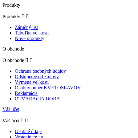
Produkty
Produkty


Záručný list
Tabuľka veľkostí
Nové produkty
O obchode
O obchode


Ochrana osobných údajov
Odstúpenie od zmluvy
Výmena veľkosti
Osobný odber KVETOSLAVOV
Reklamácia
OTVÁRACIA DOBA
Váš účet
Váš účet


Osobné údaje
Vrátenie tovaru