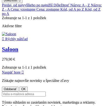
Dôležitosť

Predaj, od najvyššieho po najnižší
Dôležitosť
Názvu: A - Z
Názvu:
Z - A
Cena: vzostupne
Cena: zostupne
Kód, od A po Z
Kód, od Z
po A
Zobrazuje sa 1-1 z 1 položiek
Aktívne filtre

Rýchly náhľad
Saloon
279,90 €
Zobrazuje sa 1-1 z 1 položiek
Naspäť hore

Získajte najnovšie novinky a špeciálne zľavy
Týmto súhlasím so zasielaním noviniek, marketingu a reklamy.