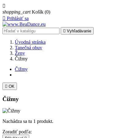

shopping_cart
Košík
(0)

Prihlásiť sa

Vyhľadávanie
Úvodná stránka
Tanečná obuv
Ženy
Čižmy
Čižmy

OK
Čižmy
Nachádza sa tu 1 produkt.
Zoradiť podľa: