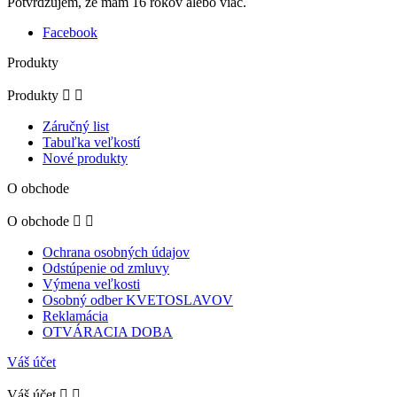
Potvrdzujem, že mám 16 rokov alebo viac.
Facebook
Produkty
Produkty


Záručný list
Tabuľka veľkostí
Nové produkty
O obchode
O obchode


Ochrana osobných údajov
Odstúpenie od zmluvy
Výmena veľkosti
Osobný odber KVETOSLAVOV
Reklamácia
OTVÁRACIA DOBA
Váš účet
Váš účet

