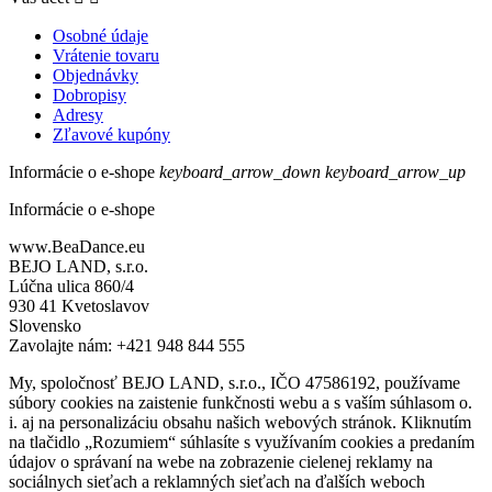
Osobné údaje
Vrátenie tovaru
Objednávky
Dobropisy
Adresy
Zľavové kupóny
Informácie o e-shope
keyboard_arrow_down
keyboard_arrow_up
Informácie o e-shope
www.BeaDance.eu
BEJO LAND, s.r.o.
Lúčna ulica 860/4
930 41 Kvetoslavov
Slovensko
Zavolajte nám:
+421 948 844 555
My, spoločnosť BEJO LAND, s.r.o., IČO 47586192, používame
súbory cookies na zaistenie funkčnosti webu a s vaším súhlasom o.
i. aj na personalizáciu obsahu našich webových stránok. Kliknutím
na tlačidlo „Rozumiem“ súhlasíte s využívaním cookies a predaním
údajov o správaní na webe na zobrazenie cielenej reklamy na
sociálnych sieťach a reklamných sieťach na ďalších weboch