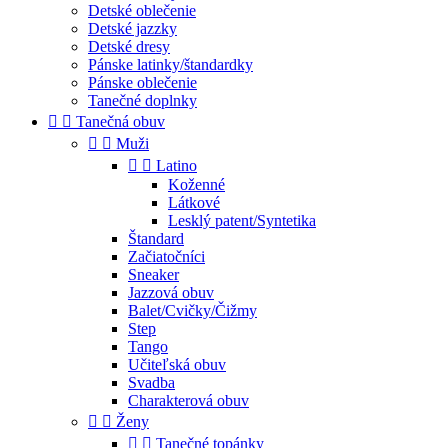
Detské oblečenie
Detské jazzky
Detské dresy
Pánske latinky/štandardky
Pánske oblečenie
Tanečné doplnky


Tanečná obuv


Muži


Latino
Koženné
Látkové
Lesklý patent/Syntetika
Štandard
Začiatočníci
Sneaker
Jazzová obuv
Balet/Cvičky/Čižmy
Step
Tango
Učiteľská obuv
Svadba
Charakterová obuv


Ženy


Tanečné topánky