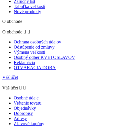
Záručný list
Tabuľka veľkostí
Nové produkty
O obchode
O obchode


Ochrana osobných údajov
Odstúpenie od zmluvy
Výmena veľkosti
Osobný odber KVETOSLAVOV
Reklamácia
OTVÁRACIA DOBA
Váš účet
Váš účet


Osobné údaje
Vrátenie tovaru
Objednávky
Dobropisy
Adresy
Zľavové kupóny