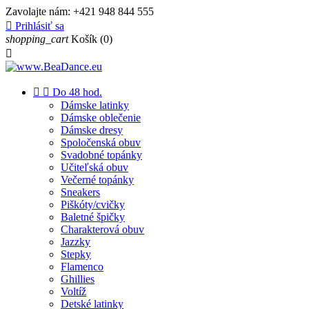
Zavolajte nám:
+421 948 844 555

Prihlásiť sa
shopping_cart
Košík
(0)



Do 48 hod.
Dámske latinky
Dámske oblečenie
Dámske dresy
Spoločenská obuv
Svadobné topánky
Učiteľská obuv
Večerné topánky
Sneakers
Piškóty/cvičky
Baletné špičky
Charakterová obuv
Jazzky
Stepky
Flamenco
Ghillies
Voltíž
Detské latinky