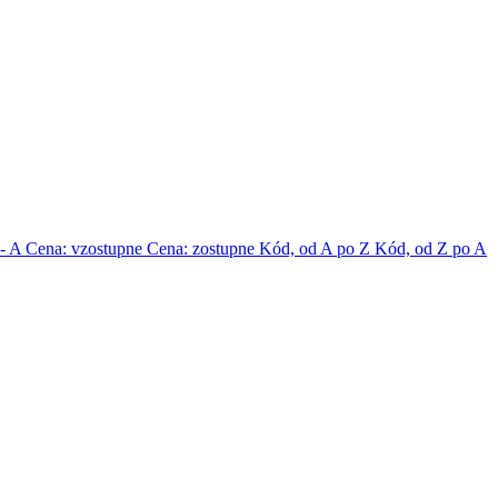
 - A
Cena: vzostupne
Cena: zostupne
Kód, od A po Z
Kód, od Z po A