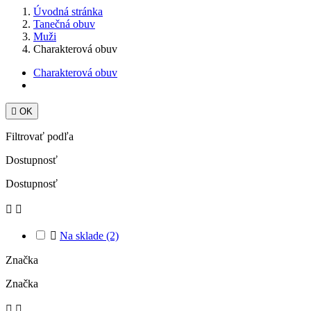
Úvodná stránka
Tanečná obuv
Muži
Charakterová obuv
Charakterová obuv

OK
Filtrovať podľa
Dostupnosť
Dostupnosť



Na sklade
(2)
Značka
Značka

