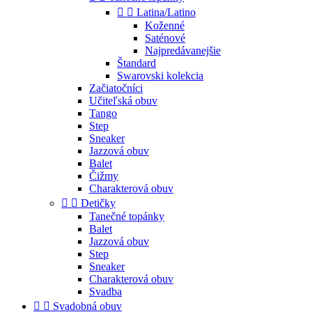


Latina/Latino
Koženné
Saténové
Najpredávanejšie
Štandard
Swarovski kolekcia
Začiatočníci
Učiteľská obuv
Tango
Step
Sneaker
Jazzová obuv
Balet
Čižmy
Charakterová obuv


Detičky
Tanečné topánky
Balet
Jazzová obuv
Step
Sneaker
Charakterová obuv
Svadba


Svadobná obuv