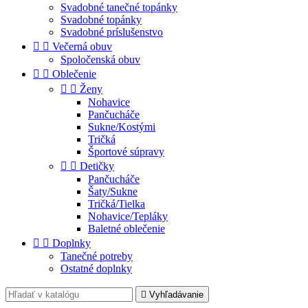
Svadobné tanečné topánky
Svadobné topánky
Svadobné príslušenstvo


Večerná obuv
Spoločenská obuv


Oblečenie


Ženy
Nohavice
Pančucháče
Sukne/Kostými
Tričká
Športové súpravy


Detičky
Pančucháče
Šaty/Sukne
Tričká/Tielka
Nohavice/Tepláky
Baletné oblečenie


Doplnky
Tanečné potreby
Ostatné doplnky

Vyhľadávanie