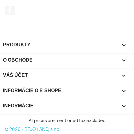
Facebook

PRODUKTY

O OBCHODE

VÁŠ ÚČET
keyboard_arrow_down
INFORMÁCIE O E-SHOPE

INFORMÁCIE
All prices are mentioned tax excluded
© 2026 - BEJO LAND, s.r.o.