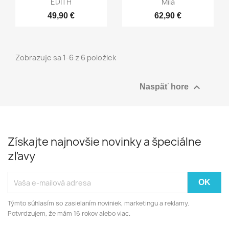


EDITH
Mila
49,90 €
62,90 €
Zobrazuje sa 1-6 z 6 položiek

Naspäť hore
Získajte najnovšie novinky a špeciálne
zľavy
Týmto súhlasím so zasielaním noviniek, marketingu a reklamy.
Potvrdzujem, že mám 16 rokov alebo viac.