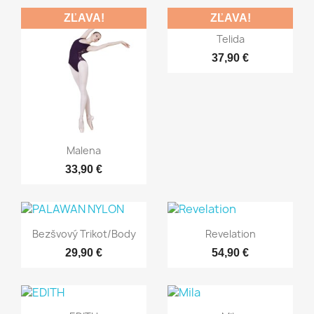
ZĽAVA!
ZĽAVA!
Rýchly náhľad

Telida
37,90 €
Rýchly náhľad

Malena
33,90 €
Rýchly náhľad
Rýchly náhľad


Bezšvový Trikot/body
Revelation
29,90 €
54,90 €
Rýchly náhľad
Rýchly náhľad