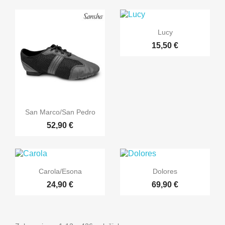

Rýchly náhľad
Lucy
15,50 €

Rýchly náhľad
San Marco/San Pedro
52,90 €


Rýchly náhľad
Rýchly náhľad
Carola/Esona
Dolores
24,90 €
69,90 €