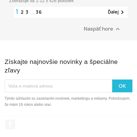
Zobrazuje sa 1-12 z 426 položiek
1

Ďalej
2
3
36
…
Naspäť hore

Získajte najnovšie novinky a špeciálne
zľavy
Týmto súhlasím so zasielaním noviniek, marketingu a reklamy. Potvrdzujem,
že mám 16 rokov alebo viac.
Facebook