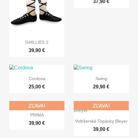
37,90 €

Rýchly náhľad
GHILLIES 2
39,90 €


Rýchly náhľad
Rýchly náhľad
Cordova
Swing
25,00 €
29,90 €
ZĽAVA!
ZĽAVA!

Rýchly náhľad
PRIMA

Rýchly náhľad
Voltížerské Topánky Bleyer
39,90 €
39,00 €