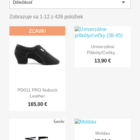

Dôležitosť
Zobrazuje sa 1-12 z 426 položiek
ZĽAVA!

Rýchly náhľad
Univerzálne
Piškóty/cvičky...
13,90 €

Rýchly náhľad
PD011 PRO Nubuck
Leather
165,00 €

Rýchly náhľad
Moldau