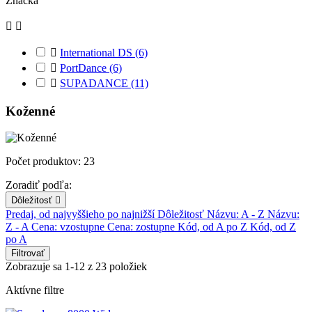
Značka



International DS
(6)

PortDance
(6)

SUPADANCE
(11)
Koženné
Počet produktov: 23
Zoradiť podľa:
Dôležitosť

Predaj, od najvyššieho po najnižší
Dôležitosť
Názvu: A - Z
Názvu:
Z - A
Cena: vzostupne
Cena: zostupne
Kód, od A po Z
Kód, od Z
po A
Filtrovať
Zobrazuje sa 1-12 z 23 položiek
Aktívne filtre