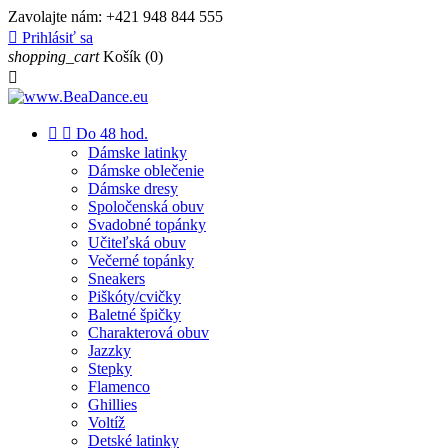
Zavolajte nám:
+421 948 844 555

Prihlásiť sa
shopping_cart
Košík
(0)



Do 48 hod.
Dámske latinky
Dámske oblečenie
Dámske dresy
Spoločenská obuv
Svadobné topánky
Učiteľská obuv
Večerné topánky
Sneakers
Piškóty/cvičky
Baletné špičky
Charakterová obuv
Jazzky
Stepky
Flamenco
Ghillies
Voltíž
Detské latinky