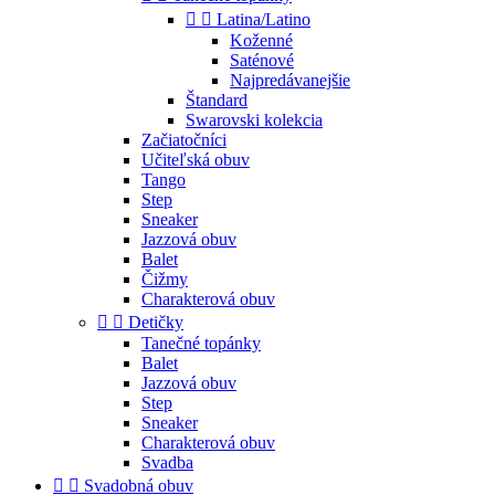


Latina/Latino
Koženné
Saténové
Najpredávanejšie
Štandard
Swarovski kolekcia
Začiatočníci
Učiteľská obuv
Tango
Step
Sneaker
Jazzová obuv
Balet
Čižmy
Charakterová obuv


Detičky
Tanečné topánky
Balet
Jazzová obuv
Step
Sneaker
Charakterová obuv
Svadba


Svadobná obuv