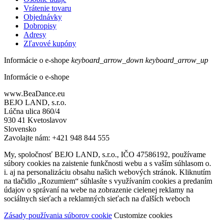
Vrátenie tovaru
Objednávky
Dobropisy
Adresy
Zľavové kupóny
Informácie o e-shope
keyboard_arrow_down
keyboard_arrow_up
Informácie o e-shope
www.BeaDance.eu
BEJO LAND, s.r.o.
Lúčna ulica 860/4
930 41 Kvetoslavov
Slovensko
Zavolajte nám:
+421 948 844 555
My, spoločnosť BEJO LAND, s.r.o., IČO 47586192, používame
súbory cookies na zaistenie funkčnosti webu a s vaším súhlasom o.
i. aj na personalizáciu obsahu našich webových stránok. Kliknutím
na tlačidlo „Rozumiem“ súhlasíte s využívaním cookies a predaním
údajov o správaní na webe na zobrazenie cielenej reklamy na
sociálnych sieťach a reklamných sieťach na ďalších weboch
Zásady používania súborov cookie
Customize cookies