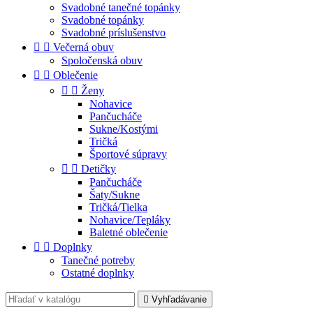
Svadobné tanečné topánky
Svadobné topánky
Svadobné príslušenstvo


Večerná obuv
Spoločenská obuv


Oblečenie


Ženy
Nohavice
Pančucháče
Sukne/Kostými
Tričká
Športové súpravy


Detičky
Pančucháče
Šaty/Sukne
Tričká/Tielka
Nohavice/Tepláky
Baletné oblečenie


Doplnky
Tanečné potreby
Ostatné doplnky

Vyhľadávanie