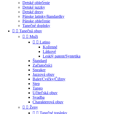
Detské oblečenie
Detské jazzky
Detské dresy
Pánske latinky/štandardky
Pánske oblečenie
Tanečné doplnky


Tanečná obuv


Muži


Latino
Koženné
Látkové
Lesklý patent/Syntetika
Štandard
Začiatočníci
Sneaker
Jazzová obuv
Balet/Cvičky/Čižmy
Step
Tango
Učiteľská obuv
Svadba
Charakterová obuv


Ženy


Tanečné topánky