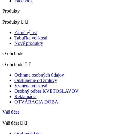
Facebook
Produkty
Produkty


Záručný list
Tabuľka veľkostí
Nové produkty
O obchode
O obchode


Ochrana osobných údajov
Odstúpenie od zmluvy
Výmena veľkosti
Osobný odber KVETOSLAVOV
Reklamácia
OTVÁRACIA DOBA
Váš účet
Váš účet


Osobné údaje