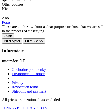
Other cookies
Nie
Áno
Popis
These are cookies without a clear purpose or those that we are still
in the process of classifying.
Zrušiť
Prijať výber
Prijať všetky
Informácie
Informácie


Obchodné podmienky
Environmental notice
Privacy
Revocation terms
Shipping and payment
All prices are mentioned tax excluded
© 2026 - BEJO LAND, s.r.o.