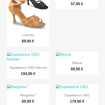
57,90 €

Rýchly náhľad
Lucinda
69,90 €

Rýchly náhľad
Milana

Rýchly náhľad
Supadance 1063 Narrow
69,90 €
194,90 €


Rýchly náhľad
Rýchly náhľad
Margarita *
Supadance 1401
69,90 €
179,90 €