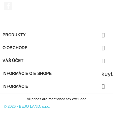
Facebook

PRODUKTY

O OBCHODE

VÁŠ ÚČET
key
INFORMÁCIE O E-SHOPE

INFORMÁCIE
All prices are mentioned tax excluded
© 2026 - BEJO LAND, s.r.o.