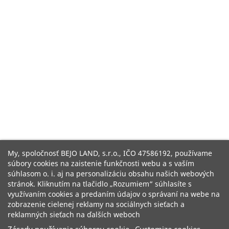
My, spoločnosť BEJO LAND, s.r.o., IČO 47586192, používame
súbory cookies na zaistenie funkčnosti webu a s vaším
súhlasom o. i. aj na personalizáciu obsahu našich webových
stránok. Kliknutím na tlačidlo „Rozumiem“ súhlasíte s
využívaním cookies a predaním údajov o správaní na webe na
zobrazenie cielenej reklamy na sociálnych sieťach a
reklamných sieťach na ďalších weboch