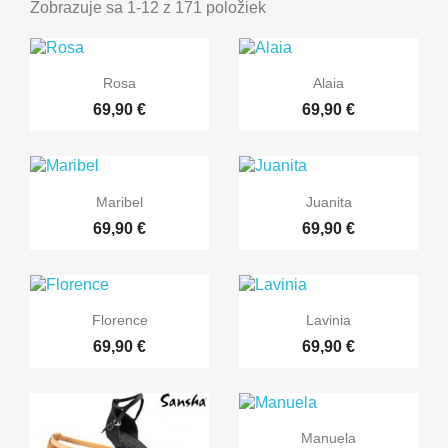
Zobrazuje sa 1-12 z 171 položiek


Rýchly náhľad
Rýchly náhľad
Rosa
Alaia
69,90 €
69,90 €


Rýchly náhľad
Rýchly náhľad
Maribel
Juanita
69,90 €
69,90 €


Rýchly náhľad
Rýchly náhľad
Florence
Lavinia
69,90 €
69,90 €

Rýchly náhľad
Manuela