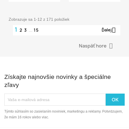
Zobrazuje sa 1-12 z 171 položiek
1

Ďalej
2
3
15
…

Naspäť hore
Získajte najnovšie novinky a špeciálne
zľavy
Týmto súhlasím so zasielaním noviniek, marketingu a reklamy. Potvrdzujem,
že mám 16 rokov alebo viac.