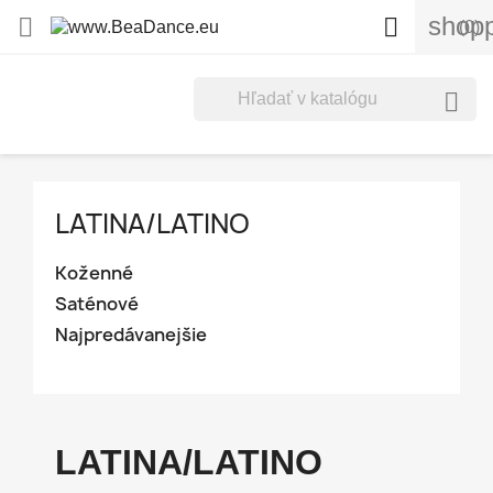
shopp


(0)

LATINA/LATINO
Koženné
Saténové
Najpredávanejšie
LATINA/LATINO