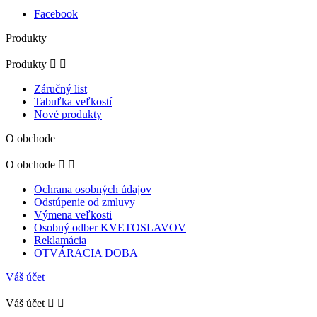
Facebook
Produkty
Produkty


Záručný list
Tabuľka veľkostí
Nové produkty
O obchode
O obchode


Ochrana osobných údajov
Odstúpenie od zmluvy
Výmena veľkosti
Osobný odber KVETOSLAVOV
Reklamácia
OTVÁRACIA DOBA
Váš účet
Váš účet

