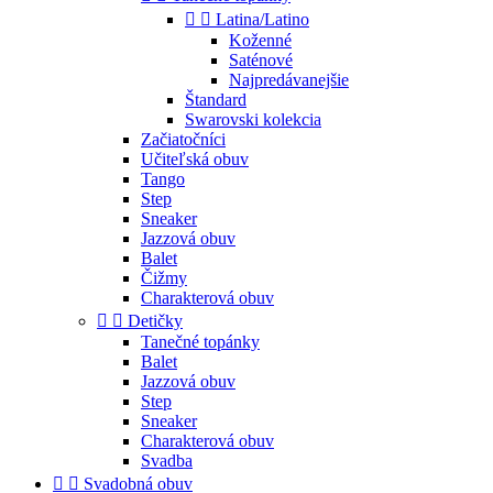


Latina/Latino
Koženné
Saténové
Najpredávanejšie
Štandard
Swarovski kolekcia
Začiatočníci
Učiteľská obuv
Tango
Step
Sneaker
Jazzová obuv
Balet
Čižmy
Charakterová obuv


Detičky
Tanečné topánky
Balet
Jazzová obuv
Step
Sneaker
Charakterová obuv
Svadba


Svadobná obuv