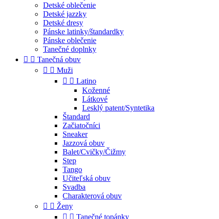
Detské oblečenie
Detské jazzky
Detské dresy
Pánske latinky/štandardky
Pánske oblečenie
Tanečné doplnky


Tanečná obuv


Muži


Latino
Koženné
Látkové
Lesklý patent/Syntetika
Štandard
Začiatočníci
Sneaker
Jazzová obuv
Balet/Cvičky/Čižmy
Step
Tango
Učiteľská obuv
Svadba
Charakterová obuv


Ženy


Tanečné topánky