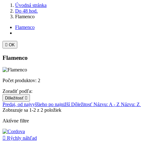
Úvodná stránka
Do 48 hod.
Flamenco
Flamenco

OK
Flamenco
Počet produktov: 2
Zoradiť podľa:
Dôležitosť

Predaj, od najvyššieho po najnižší
Dôležitosť
Názvu: A - Z
Názvu: Z
Zobrazuje sa 1-2 z 2 položiek
Aktívne filtre

Rýchly náhľad