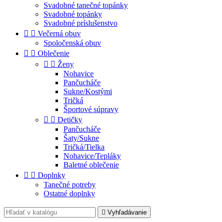
Svadobné tanečné topánky
Svadobné topánky
Svadobné príslušenstvo


Večerná obuv
Spoločenská obuv


Oblečenie


Ženy
Nohavice
Pančucháče
Sukne/Kostými
Tričká
Športové súpravy


Detičky
Pančucháče
Šaty/Sukne
Tričká/Tielka
Nohavice/Tepláky
Baletné oblečenie


Doplnky
Tanečné potreby
Ostatné doplnky

Vyhľadávanie