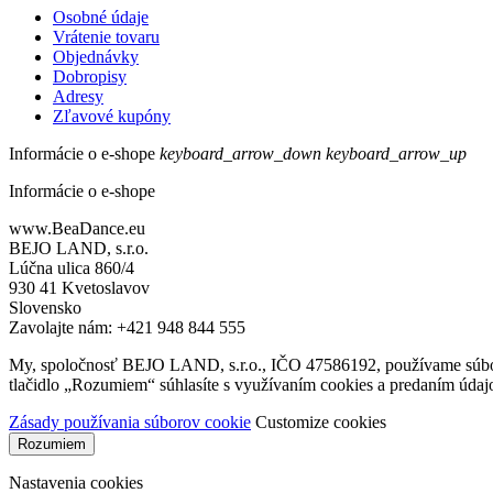
Osobné údaje
Vrátenie tovaru
Objednávky
Dobropisy
Adresy
Zľavové kupóny
Informácie o e-shope
keyboard_arrow_down
keyboard_arrow_up
Informácie o e-shope
www.BeaDance.eu
BEJO LAND, s.r.o.
Lúčna ulica 860/4
930 41 Kvetoslavov
Slovensko
Zavolajte nám:
+421 948 844 555
My, spoločnosť BEJO LAND, s.r.o., IČO 47586192, používame súbory 
tlačidlo „Rozumiem“ súhlasíte s využívaním cookies a predaním údaj
Zásady používania súborov cookie
Customize cookies
Rozumiem
Nastavenia cookies