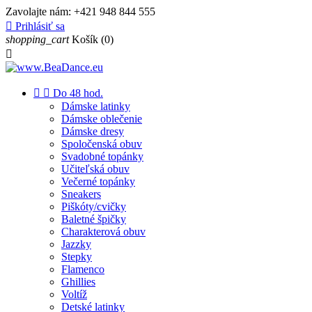
Zavolajte nám:
+421 948 844 555

Prihlásiť sa
shopping_cart
Košík
(0)



Do 48 hod.
Dámske latinky
Dámske oblečenie
Dámske dresy
Spoločenská obuv
Svadobné topánky
Učiteľská obuv
Večerné topánky
Sneakers
Piškóty/cvičky
Baletné špičky
Charakterová obuv
Jazzky
Stepky
Flamenco
Ghillies
Voltíž
Detské latinky