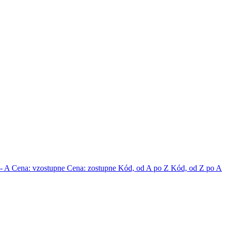
 - A
Cena: vzostupne
Cena: zostupne
Kód, od A po Z
Kód, od Z po A