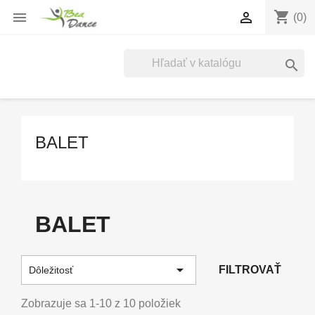
shopping_cart


(0)

BALET
BALET

FILTROVAŤ
Dôležitosť
Zobrazuje sa 1-10 z 10 položiek