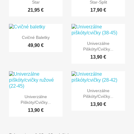


Rýchly náhľad
Rýchly náhľad
Star
Star-Split
21,95 €
17,90 €

Rýchly náhľad
Cvičné Baletky

Rýchly náhľad
Univerzálne
49,90 €
Piškóty/cvičky...
13,90 €

Rýchly náhľad
Univerzálne

Rýchly náhľad
Piškóty/cvičky...
Univerzálne
Piškóty/cvičky...
13,90 €
13,90 €