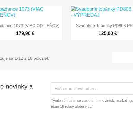


Rýchly náhľad
Rýchly náhľad
adance 1073 (VIAC ODTIEŇOV)
Svadobné Topánky PD806 PRO
179,90 €
125,00 €
zuje sa 1-12 z 18 položiek
ie novinky a
Týmto súhlasím so zasielaním noviniek, marketingu
mám 16 rokov alebo viac.