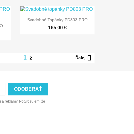

Rýchly náhľad
Svadobné Topánky PD803 PRO
...
165,00 €

1
Ďalej
2
 a reklamy. Potvrdzujem, že