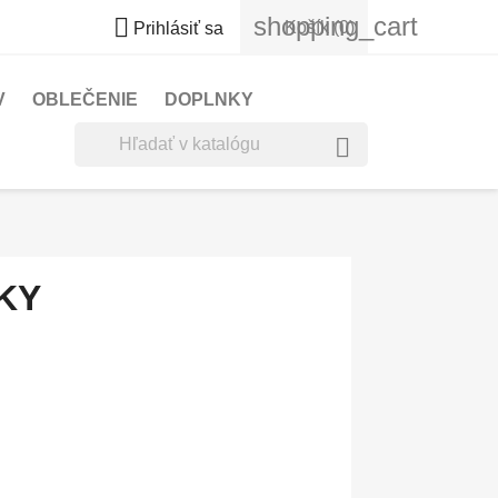
shopping_cart

Košík
(0)
Prihlásiť sa
V
OBLEČENIE
DOPLNKY

KY