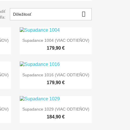
diť

Dôležitosť
ľa:

Rýchly náhľad
ŇOV)
Supadance 1004 (VIAC ODTIEŇOV)
179,90 €

Rýchly náhľad
ŇOV)
Supadance 1016 (VIAC ODTIEŇOV)
179,90 €

Rýchly náhľad
ŇOV)
Supadance 1029 (VIAC ODTIEŇOV)
184,90 €