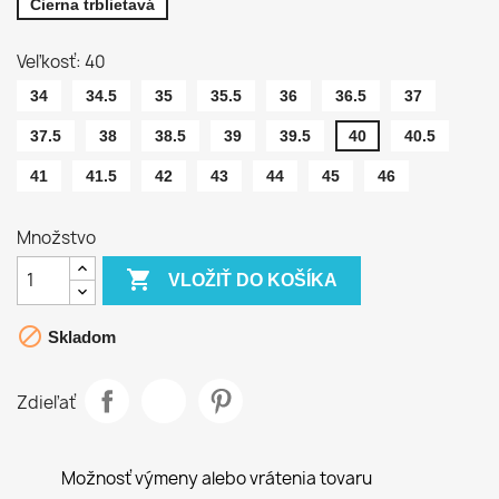
Čierna trblietavá
Veľkosť: 40
34
34.5
35
35.5
36
36.5
37
37.5
38
38.5
39
39.5
40
40.5
41
41.5
42
43
44
45
46
Množstvo

VLOŽIŤ DO KOŠÍKA

Skladom
Zdieľať
Možnosť výmeny alebo vrátenia tovaru