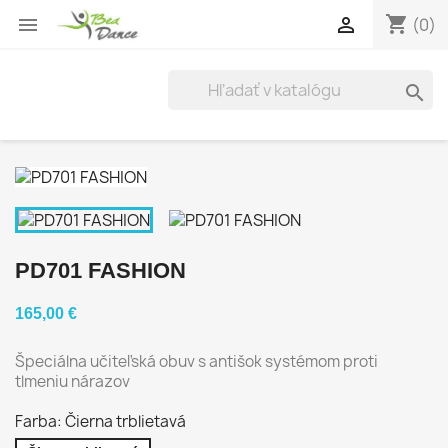
shopping_cart


(0)

PD701 FASHION
165,00 €
Špeciálna učiteľská obuv s antišok systémom proti
tlmeniu nárazov
Farba: Čierna trblietavá