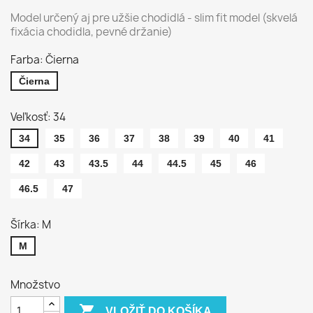
Model určený aj pre užšie chodidlá - slim fit model (skvelá
fixácia chodidla, pevné držanie)
Farba: Čierna
Čierna
Veľkosť: 34
34
35
36
37
38
39
40
41
42
43
43.5
44
44.5
45
46
46.5
47
Šírka: M
M
Množstvo

VLOŽIŤ DO KOŠÍKA