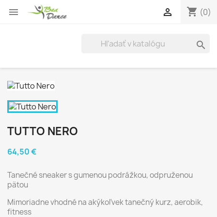
shopping_cart


(0)

TUTTO NERO
64,50 €
Tanečné sneaker s gumenou podrážkou, odpruženou
pätou
Mimoriadne vhodné na akýkoľvek tanečný kurz, aerobik,
fitness