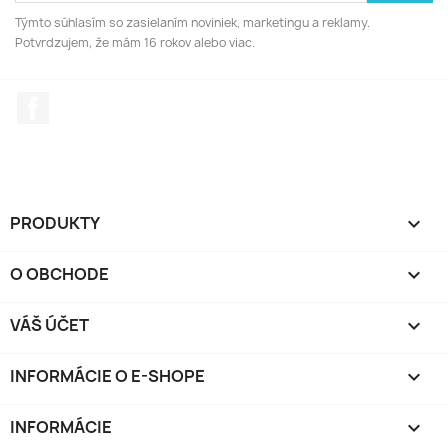
Týmto súhlasím so zasielaním noviniek, marketingu a reklamy.
Potvrdzujem, že mám 16 rokov alebo viac.
Facebook
PRODUKTY

O OBCHODE

VÁŠ ÚČET

INFORMÁCIE O E-SHOPE
keyboard_arrow_down
INFORMÁCIE
