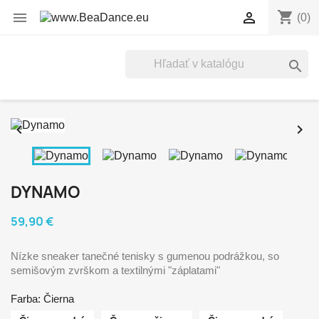
shopping_cart


(0)



DYNAMO
59,90 €
Nízke sneaker tanečné tenisky s gumenou podrážkou, so
semišovým zvrškom a textilnými "záplatami"
Farba: Čierna