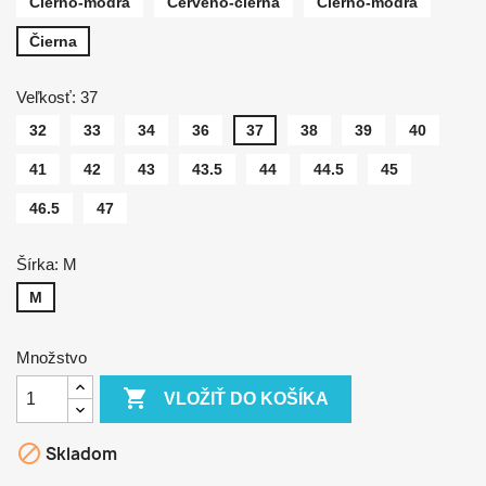
Čierno-modrá
Červeno-čierna
Čierno-modrá
Čierna
Veľkosť: 37
32
33
34
36
37
38
39
40
41
42
43
43.5
44
44.5
45
46.5
47
Šírka: M
M
Množstvo

VLOŽIŤ DO KOŠÍKA

Skladom