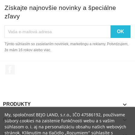
Získajte najnovšie novinky a špeciálne
zľavy
Týmto súhlasím so zasielaním noviniek, marketingu a reklamy. Potvrdzujem,
že mám 16 rokov alebo viac.
Facebook

PRODUKTY
My, spoločnosť BEJO LAND, s.r.o., IČO 47586192, používame

O OBCHODE
súbory cookies na zaistenie funkčnosti webu a s vaším
súhlasom o. i. aj na personalizáciu obsahu našich webových
stránok. Kliknutím na tlačidlo „Rozumiem“ súhlasíte s
VÁŠ ÚČET