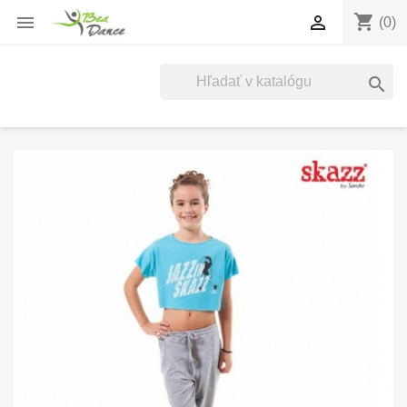
shopping_cart


(0)
