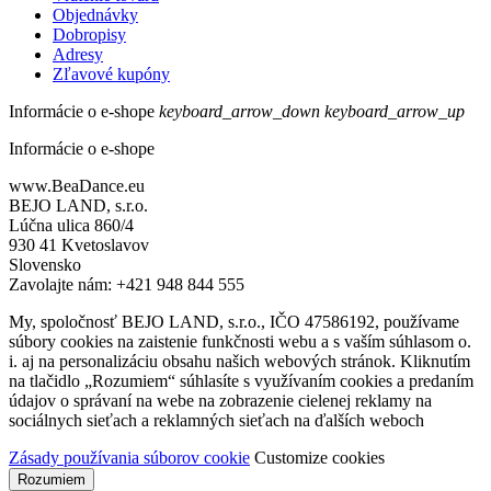
Objednávky
Dobropisy
Adresy
Zľavové kupóny
Informácie o e-shope
keyboard_arrow_down
keyboard_arrow_up
Informácie o e-shope
www.BeaDance.eu
BEJO LAND, s.r.o.
Lúčna ulica 860/4
930 41 Kvetoslavov
Slovensko
Zavolajte nám:
+421 948 844 555
My, spoločnosť BEJO LAND, s.r.o., IČO 47586192, používame
súbory cookies na zaistenie funkčnosti webu a s vaším súhlasom o.
i. aj na personalizáciu obsahu našich webových stránok. Kliknutím
na tlačidlo „Rozumiem“ súhlasíte s využívaním cookies a predaním
údajov o správaní na webe na zobrazenie cielenej reklamy na
sociálnych sieťach a reklamných sieťach na ďalších weboch
Zásady používania súborov cookie
Customize cookies
Rozumiem