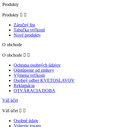
Produkty
Produkty


Záručný list
Tabuľka veľkostí
Nové produkty
O obchode
O obchode


Ochrana osobných údajov
Odstúpenie od zmluvy
Výmena veľkosti
Osobný odber KVETOSLAVOV
Reklamácia
OTVÁRACIA DOBA
Váš účet
Váš účet


Osobné údaje
Vrátenie tovaru