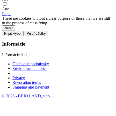
Áno
Popis
These are cookies without a clear purpose or those that we are still
in the process of classifying.
Zrušiť
Prijať výber
Prijať všetky
Informácie
Informácie


Obchodné podmienky
Environmental notice
Privacy
Revocation terms
Shipping and payment
© 2026 - BEJO LAND, s.r.o.