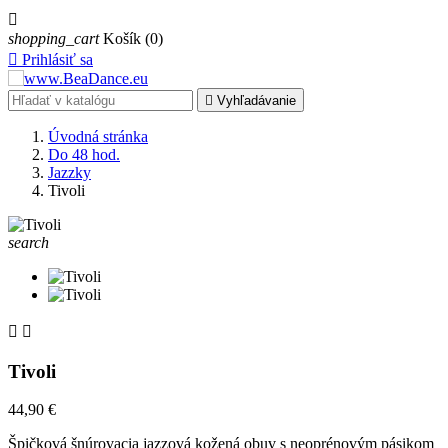

shopping_cart
Košík
(0)

Prihlásiť sa

Vyhľadávanie
Úvodná stránka
Do 48 hod.
Jazzky
Tivoli
search


Tivoli
44,90 €
Špičková šnúrovacia jazzová kožená obuv s neoprénovým pásikom