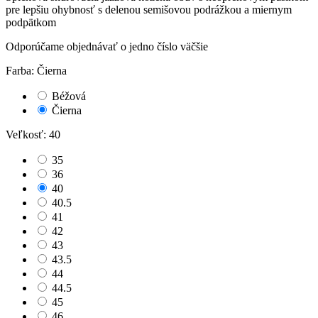
pre lepšiu ohybnosť s delenou semišovou podrážkou a miernym
podpätkom
Odporúčame objednávať o jedno číslo väčšie
Farba: Čierna
Béžová
Čierna
Veľkosť: 40
35
36
40
40.5
41
42
43
43.5
44
44.5
45
46