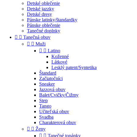
Detské oblečenie
Detské jazzky
Detské dresy
Pánske latinky/štandardky
Pánske oblečenie
Tanečné doplnky


Tanečná obuv


Muži


Latino
Koženné
Látkové
Lesklý patent/Syntetika
Štandard
Začiatočníci
Sneaker
Jazzová obuv
Balet/Cvičky/Čižmy
Step
Tango
Učiteľská obuv
Svadba
Charakterová obuv


Ženy


Tanečné topánky