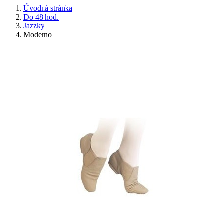
Úvodná stránka
Do 48 hod.
Jazzky
Moderno