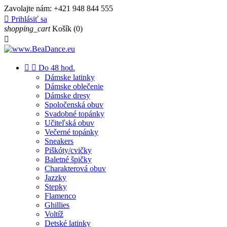
Zavolajte nám:
+421 948 844 555

Prihlásiť sa
shopping_cart
Košík
(0)



Do 48 hod.
Dámske latinky
Dámske oblečenie
Dámske dresy
Spoločenská obuv
Svadobné topánky
Učiteľská obuv
Večerné topánky
Sneakers
Piškóty/cvičky
Baletné špičky
Charakterová obuv
Jazzky
Stepky
Flamenco
Ghillies
Voltíž
Detské latinky