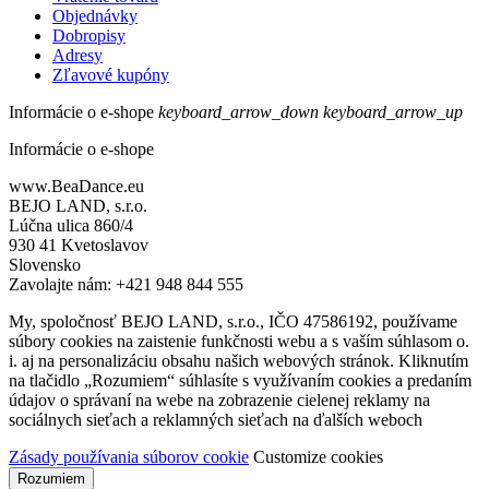
Objednávky
Dobropisy
Adresy
Zľavové kupóny
Informácie o e-shope
keyboard_arrow_down
keyboard_arrow_up
Informácie o e-shope
www.BeaDance.eu
BEJO LAND, s.r.o.
Lúčna ulica 860/4
930 41 Kvetoslavov
Slovensko
Zavolajte nám:
+421 948 844 555
My, spoločnosť BEJO LAND, s.r.o., IČO 47586192, používame
súbory cookies na zaistenie funkčnosti webu a s vaším súhlasom o.
i. aj na personalizáciu obsahu našich webových stránok. Kliknutím
na tlačidlo „Rozumiem“ súhlasíte s využívaním cookies a predaním
údajov o správaní na webe na zobrazenie cielenej reklamy na
sociálnych sieťach a reklamných sieťach na ďalších weboch
Zásady používania súborov cookie
Customize cookies
Rozumiem