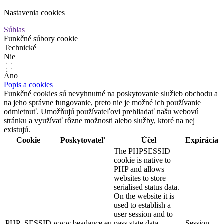
Nastavenia cookies
Súhlas
Funkčné súbory cookie
Technické
Nie
Áno
Popis a cookies
Funkčné cookies sú nevyhnutné na poskytovanie služieb obchodu a
na jeho správne fungovanie, preto nie je možné ich používanie
odmietnuť. Umožňujú používateľovi prehliadať našu webovú
stránku a využívať rôzne možnosti alebo služby, ktoré na nej
existujú.
Cookie
Poskytovateľ
Účel
Expirácia
The PHPSESSID
cookie is native to
PHP and allows
websites to store
serialised status data.
On the website it is
used to establish a
user session and to
PHP_SESSID
www.beadance.eu
pass state data
Session