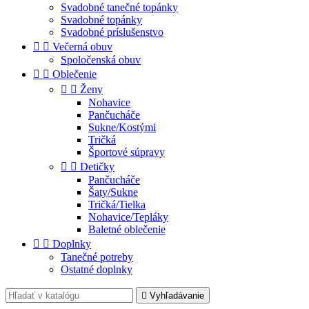
Svadobné tanečné topánky
Svadobné topánky
Svadobné príslušenstvo


Večerná obuv
Spoločenská obuv


Oblečenie


Ženy
Nohavice
Pančucháče
Sukne/Kostými
Tričká
Športové súpravy


Detičky
Pančucháče
Šaty/Sukne
Tričká/Tielka
Nohavice/Tepláky
Baletné oblečenie


Doplnky
Tanečné potreby
Ostatné doplnky

Vyhľadávanie