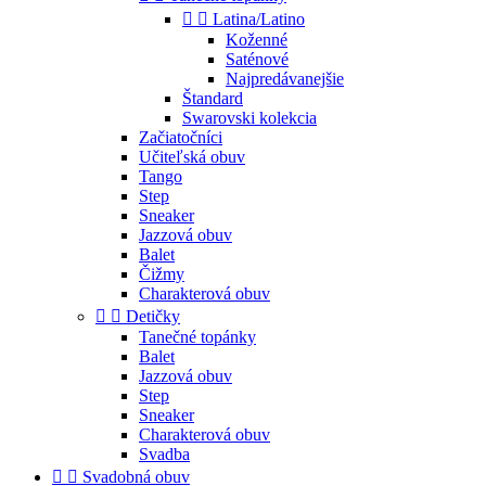


Latina/Latino
Koženné
Saténové
Najpredávanejšie
Štandard
Swarovski kolekcia
Začiatočníci
Učiteľská obuv
Tango
Step
Sneaker
Jazzová obuv
Balet
Čižmy
Charakterová obuv


Detičky
Tanečné topánky
Balet
Jazzová obuv
Step
Sneaker
Charakterová obuv
Svadba


Svadobná obuv