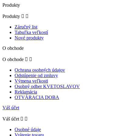
Produkty
Produkty


Záručný list
Tabuľka veľkostí
Nové produkty
O obchode
O obchode


Ochrana osobných údajov
Odstúpenie od zmluvy
Výmena veľkosti
Osobný odber KVETOSLAVOV
Reklamácia
OTVÁRACIA DOBA
Váš účet
Váš účet


Osobné údaje
Vrátenie tovaru