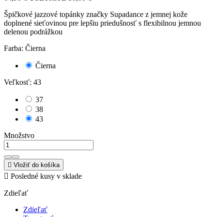
Špičkové jazzové topánky značky Supadance z jemnej kože
doplnené sieťovinou pre lepšiu priedušnosť s flexibilnou jemnou
delenou podrážkou
Farba: Čierna
Čierna
Veľkosť: 43
37
38
43
Množstvo

Vložiť do košíka

Posledné kusy v sklade
Zdieľať
Zdieľať