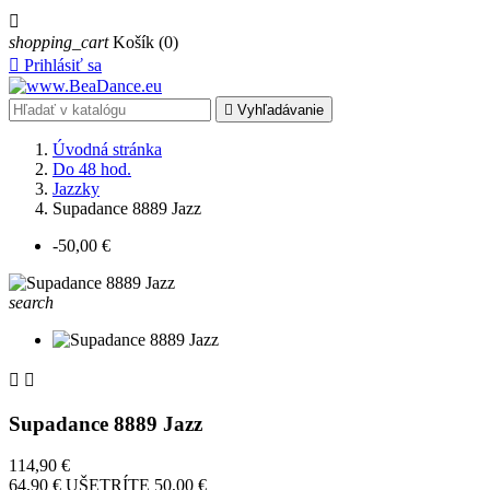

shopping_cart
Košík
(0)

Prihlásiť sa

Vyhľadávanie
Úvodná stránka
Do 48 hod.
Jazzky
Supadance 8889 Jazz
-50,00 €
search


Supadance 8889 Jazz
114,90 €
64,90 €
UŠETRÍTE 50,00 €