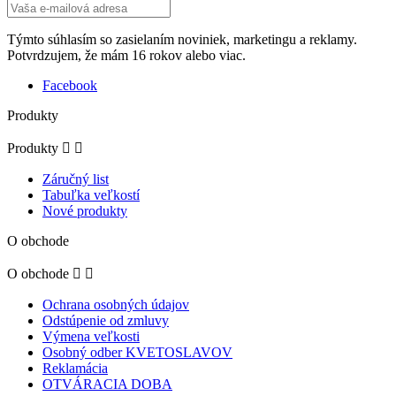
Týmto súhlasím so zasielaním noviniek, marketingu a reklamy.
Potvrdzujem, že mám 16 rokov alebo viac.
Facebook
Produkty
Produkty


Záručný list
Tabuľka veľkostí
Nové produkty
O obchode
O obchode


Ochrana osobných údajov
Odstúpenie od zmluvy
Výmena veľkosti
Osobný odber KVETOSLAVOV
Reklamácia
OTVÁRACIA DOBA