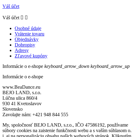
Váš účet
Váš účet


Osobné údaje
Vrátenie tovaru
Objednávky
Dobropisy
Adresy
Zľavové kupóny
Informácie o e-shope
keyboard_arrow_down
keyboard_arrow_up
Informácie o e-shope
www.BeaDance.eu
BEJO LAND, s.r.o.
Lúčna ulica 860/4
930 41 Kvetoslavov
Slovensko
Zavolajte nám:
+421 948 844 555
My, spoločnosť BEJO LAND, s.r.o., IČO 47586192, používame
súbory cookies na zaistenie funkčnosti webu a s vaším súhlasom o.
i. aj na personalizáciu obsahu našich webových stránok. Kliknutím