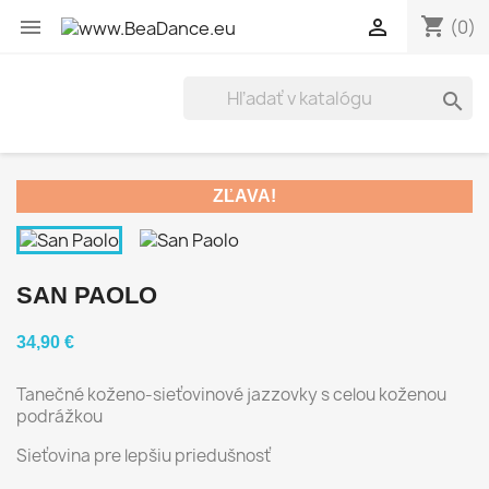
shopping_cart


(0)

ZĽAVA!
SAN PAOLO
34,90 €
Tanečné koženo-sieťovinové jazzovky s celou koženou
podrážkou
Sieťovina pre lepšiu priedušnosť