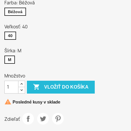
Farba: Béžová
Béžová
Veľkosť: 40
40
Šírka: M
M
Množstvo

VLOŽIŤ DO KOŠÍKA

Posledné kusy v sklade
Zdieľať